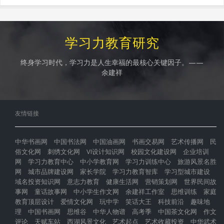
学习力教育研究
终身学习时代，学习力是人生幸福的最核心关键因子。——
余建祥
友情链接
中华书画网
中国书法网
中国油画网
书画交易网
艺术传播网
民
俗文化网
刺绣文化网
VI设计知识网
校园文化建设网
企业培训
网
学习力教育中心
中小学教育网
学习力训练中心
旅游风景名胜
网
城市品牌建设网
家长学院
学习力教育智库
学习型城市建设
域名投资知识网
意志力教育
健康生活网
营销策划网
世界民间故
事网
童话故事网
中小学生作文网
余建祥工作室
思维训练
家庭
教育顶层设计
爱情文化网
玩中学
笑话大王
科技前沿
趣味地
理
中国书画网
思维谷
中华人物谱
高考季
中国茶文化网
作文
评论
天赋车站
西湖风景文化
艺术起点
艺术收藏投资
中华武术