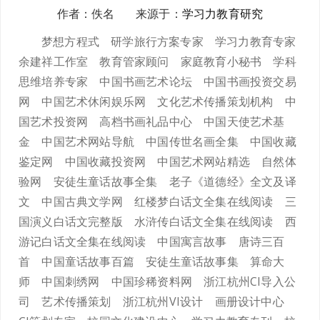
作者：佚名 来源于：
学习力教育研究
梦想方程式
研学旅行方案专家
学习力教育专家
余建祥工作室
教育管家顾问
家庭教育小秘书
学科
思维培养专家
中国书画艺术论坛
中国书画投资交易
网
中国艺术休闲娱乐网
文化艺术传播策划机构
中
国艺术投资网
高档书画礼品中心
中国天使艺术基
金
中国艺术网站导航
中国传世名画全集
中国收藏
鉴定网
中国收藏投资网
中国艺术网站精选
自然体
验网
安徒生童话故事全集
老子《道德经》全文及译
文
中国古典文学网
红楼梦白话文全集在线阅读
三
国演义白话文完整版
水浒传白话文全集在线阅读
西
游记白话文全集在线阅读
中国寓言故事
唐诗三百
首
中国童话故事百篇
安徒生童话故事集
算命大
师
中国刺绣网
中国珍稀资料网
浙江杭州CI导入公
司
艺术传播策划
浙江杭州VI设计
画册设计中心