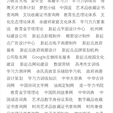
力教育天地
爱学堂
慕趣学习力
学习力训练营
雏
鹰天才培养计划
梦想小镇
中国蓝
艺术品收藏证书
查询网
文玩收藏证书查询网
教育生态理论体系
文
化生态理论体系
余建祥家庭文化体系
学习力六要素
说
教育金字塔理论
新起点平面设计中心
杭州网
站建设公司
新起点影视制作
雕塑设计制作
新起
点广告设计中心
新起点电子画册制作
新起点政府
服务
新起点政府画册设计
新起点品牌策划机构
公司取名网
Google左侧排名服务
新起点校园文化
建设
新起点网站建设
数据营销
高考作文训练
学习力测评网
余氏高效音乐辅助学习机
政府画册
设计策划
学习力训练知识
中华大辞典
中华古诗
词网
中国诗词文学网
油画定制网
道一学力书院
教育金字塔理论
中国民间故事网
中华词典
中
国成语词典
艺术品数字身份证系统
数字藏品收藏
证书查询网
时尚艺术品收藏证书查询网
时尚奢侈