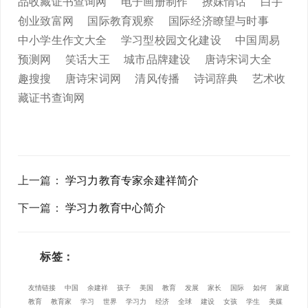
品收藏证书查询网
电子画册制作
撩妹情话
白手
创业致富网
国际教育观察
国际经济瞭望与时事
中小学生作文大全
学习型校园文化建设
中国周易
预测网
笑话大王
城市品牌建设
唐诗宋词大全
趣搜搜
唐诗宋词网
清风传播
诗词辞典
艺术收
藏证书查询网
上一篇
：
学习力教育专家余建祥简介
下一篇
：
学习力教育中心简介
标签：
友情链接
中国
余建祥
孩子
美国
教育
发展
家长
国际
如何
家庭
教育
教育家
学习
世界
学习力
经济
全球
建设
女孩
学生
美媒