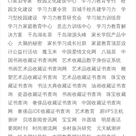
CI策划专家
校园文化建设中心
学习力教育专刊
校
园文化建设
学习力夏令营
百城千校共建学习力
学
习型校园建设
学习力教育研究会
学习能力训练营
学习力家庭教育中心
意志力训练中心
学习力教育解
决方案
千岛湖名茶
千岛湖源头峰
家长学院产品中
心
大脑的秘密
家长学习成长社群
家庭教育顶层设
计公益行活动
魔玉米
中国爱情文化网
八福居
中
国书画收藏证书查询网
艺术收藏品数字身份证系统
书画艺术品收藏证书查询网
艺术品收藏证书查询
雕
塑艺术品收藏证书查询
艺术品收藏证书查询
珠宝收
藏证书查询
书法大典收藏证书查询
油画收藏证书查
询
瓷器收藏证书查询
书画收藏证书查询
珠宝收藏
证书查询
奢侈品收藏证书查询
中国收藏证书查询
网
奢侈品IDE收藏证书查询
艺术教育
易VPS主机
测评
贝塔新闻资讯网
宝宝网
许愿墙
明星夜话
要闻时刊
时尚潮流网
乡村振兴研究
元天赋测评