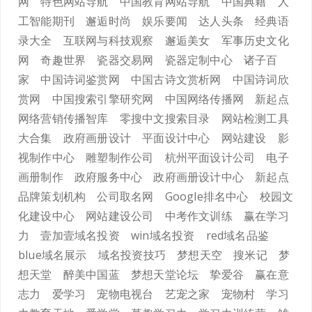
网
特色网站导航
中国教育网站导航
中国典籍
人
工智能期刊
邂逅时尚
娱乐要闻
达人头条
经典语
录大全
互联网与科技观察
邂逅美女
军事历史文化
网
奇趣世界
瓷器交易网
瓷器定制中心
诸子百
家
中国诗词鉴赏网
中国古诗文赏析网
中国诗词欣
赏网
中国搜索引擎研究网
中国网络传播网
新起点
网络营销传播智库
零搜中文搜索目录
网站检测工具
大合集
政府画册设计
平面设计中心
网站建设
影
视制作中心
雕塑制作公司
杭州平面设计公司
电子
画册制作
政府服务中心
政府画册设计中心
新起点
品牌策划机构
公司取名网
Google排名中心
校园文
化建设中心
网站建设公司
中考作文训练
赢在学习
力
壹加壹域名投资
win域名投资
red域名品鉴
blue域名展示
域名投资技巧
梦想天空
搜米记
梦
想天堂
醉美中国蓝
梦想天堂论坛
挚爱谷
赢在意
志力
爱学习
宠物电视台
艺宠之家
宠物村
学习