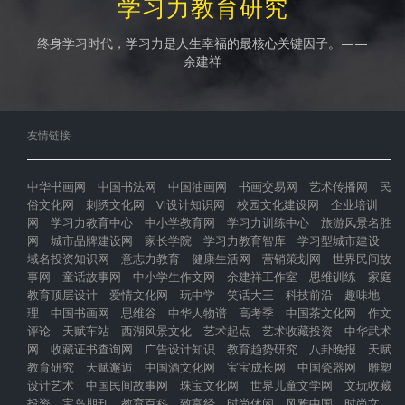
学习力教育研究
终身学习时代，学习力是人生幸福的最核心关键因子。——
余建祥
友情链接
中华书画网
中国书法网
中国油画网
书画交易网
艺术传播网
民
俗文化网
刺绣文化网
VI设计知识网
校园文化建设网
企业培训
网
学习力教育中心
中小学教育网
学习力训练中心
旅游风景名胜
网
城市品牌建设网
家长学院
学习力教育智库
学习型城市建设
域名投资知识网
意志力教育
健康生活网
营销策划网
世界民间故
事网
童话故事网
中小学生作文网
余建祥工作室
思维训练
家庭
教育顶层设计
爱情文化网
玩中学
笑话大王
科技前沿
趣味地
理
中国书画网
思维谷
中华人物谱
高考季
中国茶文化网
作文
评论
天赋车站
西湖风景文化
艺术起点
艺术收藏投资
中华武术
网
收藏证书查询网
广告设计知识
教育趋势研究
八卦晚报
天赋
教育研究
天赋邂逅
中国酒文化网
宝宝成长网
中国瓷器网
雕塑
设计艺术
中国民间故事网
珠宝文化网
世界儿童文学网
文玩收藏
投资
宝岛期刊
教育百科
致富经
时尚休闲
风雅中国
时尚文