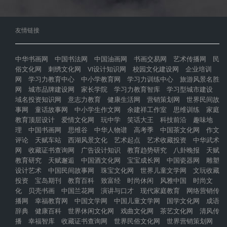
友情链接
中华书画网
中国书法网
中国油画网
书画交易网
艺术传播网
民
俗文化网
刺绣文化网
VI设计知识网
校园文化建设网
企业培训
网
学习力教育中心
中小学教育网
学习力训练中心
旅游风景名胜
网
城市品牌建设网
家长学院
学习力教育智库
学习型城市建设
域名投资知识网
意志力教育
健康生活网
营销策划网
世界民间故
事网
童话故事网
中小学生作文网
余建祥工作室
思维训练
家庭
教育顶层设计
爱情文化网
玩中学
笑话大王
科技前沿
趣味地
理
中国书画网
思维谷
中华人物谱
高考季
中国茶文化网
作文
评论
天赋车站
西湖风景文化
艺术起点
艺术收藏投资
中华武术
网
收藏证书查询网
广告设计知识
教育趋势研究
八卦晚报
天赋
教育研究
天赋邂逅
中国酒文化网
宝宝成长网
中国瓷器网
雕塑
设计艺术
中国民间故事网
珠宝文化网
世界儿童文学网
文玩收藏
投资
宝岛期刊
教育百科
致富经
时尚休闲
风雅中国
时尚文
化
贝壳书画
中国兰花网
演讲与口才
现代家庭教育
网络营销传
播网
幸福教育网
中国文学网
中国儿童文学网
国学文化网
成语
辞典
健康百科
世界休闲文化网
戏曲文化网
茶艺文化网
清风传
播
幸福智库
收藏证书查询网
世界民俗文化网
世界营销策划网