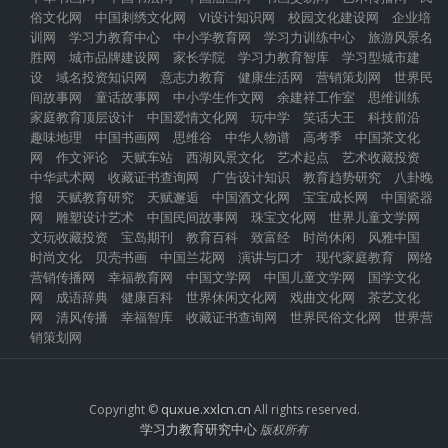
俗文化网
中国刺绣文化网
VI设计知识网
校园文化建设网
企业培
训网
学习力教育中心
中小学教育网
学习力训练中心
旅游风景名
胜网
城市品牌建设网
家长学院
学习力教育智库
学习型城市建
设
域名投资知识网
意志力教育
健康生活网
营销策划网
世界民
间故事网
童话故事网
中小学生作文网
余建祥工作室
思维训练
家庭教育顶层设计
中国爱情文化网
玩中学
笑话大王
科技前沿
趣味地理
中国书画网
思维谷
中华人物谱
高考季
中国茶文化
网
作文评论
天赋车站
西湖风景文化
艺术起点
艺术收藏投资
中华武术网
收藏证书查询网
广告设计知识
教育趋势研究
八卦晚
报
天赋教育研究
天赋邂逅
中国酒文化网
宝宝成长网
中国瓷器
网
雕塑设计艺术
中国民间故事网
珠宝文化网
世界儿童文学网
文玩收藏投资
宝岛期刊
教育百科
致富经
时尚休闲
风雅中国
时尚文化
贝壳书画
中国兰花网
演讲与口才
现代家庭教育
网络
营销传播网
幸福教育网
中国文学网
中国儿童文学网
国学文化
网
成语辞典
健康百科
世界休闲文化网
戏曲文化网
茶艺文化
网
清风传播
幸福智库
收藏证书查询网
世界民俗文化网
世界营
销策划网
quxue.xxlcn.cn
Copyright ©
All rights reserved.
学习力教育研究中心
版权所有