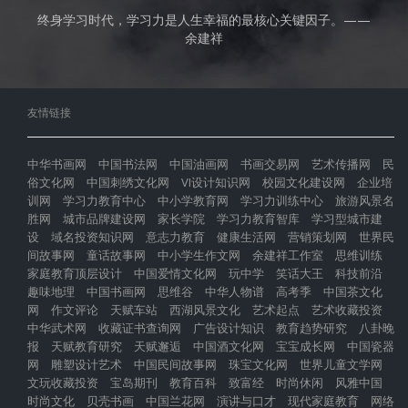
终身学习时代，学习力是人生幸福的最核心关键因子。——
余建祥
友情链接
中华书画网
中国书法网
中国油画网
书画交易网
艺术传播网
民
俗文化网
中国刺绣文化网
VI设计知识网
校园文化建设网
企业培
训网
学习力教育中心
中小学教育网
学习力训练中心
旅游风景名
胜网
城市品牌建设网
家长学院
学习力教育智库
学习型城市建
设
域名投资知识网
意志力教育
健康生活网
营销策划网
世界民
间故事网
童话故事网
中小学生作文网
余建祥工作室
思维训练
家庭教育顶层设计
中国爱情文化网
玩中学
笑话大王
科技前沿
趣味地理
中国书画网
思维谷
中华人物谱
高考季
中国茶文化
网
作文评论
天赋车站
西湖风景文化
艺术起点
艺术收藏投资
中华武术网
收藏证书查询网
广告设计知识
教育趋势研究
八卦晚
报
天赋教育研究
天赋邂逅
中国酒文化网
宝宝成长网
中国瓷器
网
雕塑设计艺术
中国民间故事网
珠宝文化网
世界儿童文学网
文玩收藏投资
宝岛期刊
教育百科
致富经
时尚休闲
风雅中国
时尚文化
贝壳书画
中国兰花网
演讲与口才
现代家庭教育
网络