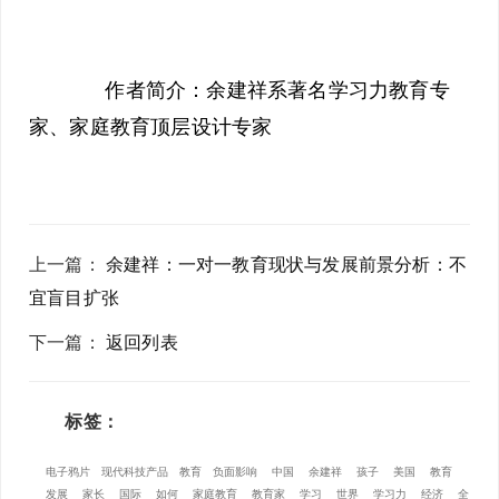
作者简介：余建祥系著名学习力教育专
家、家庭教育顶层设计专家
上一篇
：
余建祥：一对一教育现状与发展前景分析：不
宜盲目扩张
下一篇
：
返回列表
标签：
电子鸦片
现代科技产品
教育
负面影响
中国
余建祥
孩子
美国
教育
发展
家长
国际
如何
家庭教育
教育家
学习
世界
学习力
经济
全