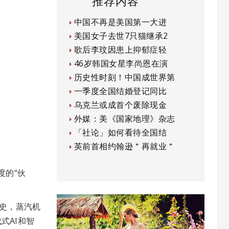
推荐内容
中国不再是美国第一大进
美国女子去世7只猫继承2
歌后李玟因患上抑郁症轻
46岁韩国女星李尚恩在演
历史性时刻！中国成世界第
一季度全国结婚登记同比
乌克兰或成首个废除现金
外媒：美《国家地理》杂志
「社论」如何看待全国结
英前首相约翰逊＂再就业＂
度的“伙
史，蒸汽机
式AI和智