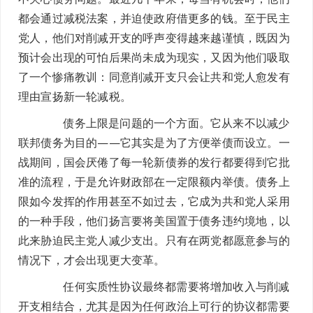
都会通过减税法案，并迫使政府借更多的钱。至于民主
党人，他们对削减开支的呼声变得越来越谨慎，既因为
预计会出现的可怕后果尚未成为现实，又因为他们吸取
了一个惨痛教训：同意削减开支只会让共和党人愈发有
理由宣扬新一轮减税。
债务上限是问题的一个方面。它从来不以减少
联邦债务为目的——它其实是为了方便举债而设立。一
战期间，国会厌倦了每一轮新债券的发行都要得到它批
准的流程，于是允许财政部在一定限额内举债。债务上
限如今发挥的作用甚至不如过去，它成为共和党人采用
的一种手段，他们扬言要将美国置于债务违约境地，以
此来胁迫民主党人减少支出。只有在两党都愿意参与的
情况下，才会出现更大变革。
任何实质性协议最终都需要将增加收入与削减
开支相结合，尤其是因为任何政治上可行的协议都需要