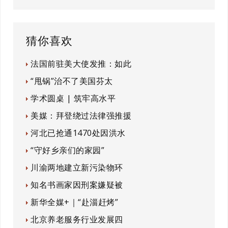
猜你喜欢
法国前驻美大使发推：如此
“甩锅”治不了美国芬太
学术圆桌 | 筑牢高水平
美媒：拜登绕过法律强推援
河北已抢通1470处因洪水
“守好乡亲们的家园”
川渝两地建立新污染物环
知名书画家因刑案嫌疑被
新华全媒+｜“赴淄赶烤”
北京养老服务行业发展四