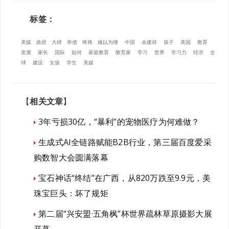
标签：
美媒
政府
大肆
举债
终将
难以为继
中国
余建祥
孩子
美国
教育
发展
家长
国际
如何
家庭教育
教育家
学习
世界
学习力
经济
全
球
建设
女孩
学生
美媒
【
相关文章
】
3年亏损30亿，“暴利”的宠物医疗为何难做？
生成式AI全链路赋能B2B行业，第三届百度爱采
购数智大会圆满落幕
宝石神话“终结”在广西，从820万跌至9.9元，美
珠宝巨头：坏了规矩
第二届“兴安盟·五角枫”杯世界疏林草原摄影大展