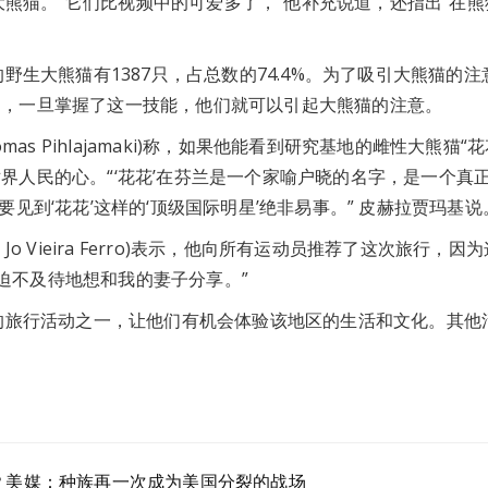
熊猫。“它们比视频中的可爱多了，”他补充说道，还指出“在熊
大熊猫有1387只，占总数的74.4%。为了吸引大熊猫的注
们，一旦掌握了这一技能，他们就可以引起大熊猫的注意。
 Pihlajamaki)称，如果他能看到研究基地的雌性大熊猫“花
界人民的心。“‘花花’在芬兰是一个家喻户晓的名字，是一个真正
要见到‘花花’这样的‘顶级国际明星’绝非易事。” 皮赫拉贾玛基说
o Vieira Ferro)表示，他向所有运动员推荐了这次旅行，因
迫不及待地想和我的妻子分享。”
旅行活动之一，让他们有机会体验该地区的生活和文化。其他
？美媒：种族再一次成为美国分裂的战场