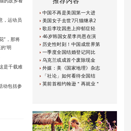
推荐内容
猫的故乡看
中国不再是美国第一大进
意，运动员
美国女子去世7只猫继承2
歌后李玟因患上抑郁症轻
46岁韩国女星李尚恩在演
花”，那将
历史性时刻！中国成世界第
的‘明
一季度全国结婚登记同比
。
乌克兰或成首个废除现金
为这是千载难
外媒：美《国家地理》杂志
「社论」如何看待全国结
英前首相约翰逊＂再就业＂
活动包括参