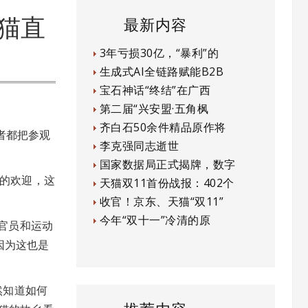
猫直
最新内容
3年亏损30亿，“暴利”的
生成式AI全链路赋能B2B
宝石神话“终结”在广西
第二届“兴安盟·五角枫
齐白石50余件精品原作将
者都把参观
李克强同志逝世
国家数据局正式揭牌，数字
”的欢迎，这
天猫双11首份战报：402个
收官！京东、天猫“双11”
今年“双十一”冷清的原
官员和运动
因为这也是
显然知道如何