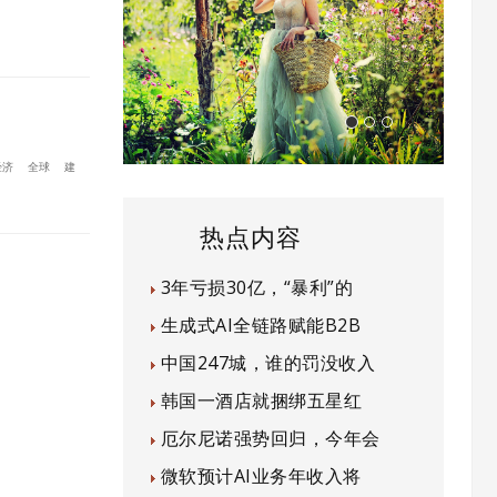
经济
全球
建
热点内容
3年亏损30亿，“暴利”的
生成式AI全链路赋能B2B
中国247城，谁的罚没收入
韩国一酒店就捆绑五星红
厄尔尼诺强势回归，今年会
微软预计AI业务年收入将