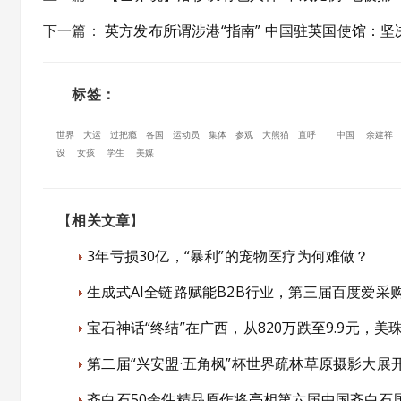
下一篇
：
英方发布所谓涉港“指南” 中国驻英国使馆：坚
标签：
世界
大运
过把瘾
各国
运动员
集体
参观
大熊猫
直呼
中国
余建祥
设
女孩
学生
美媒
【
相关文章
】
3年亏损30亿，“暴利”的宠物医疗为何难做？
生成式AI全链路赋能B2B行业，第三届百度爱采
宝石神话“终结”在广西，从820万跌至9.9元，
第二届“兴安盟·五角枫”杯世界疏林草原摄影大展
齐白石50余件精品原作将亮相第六届中国齐白石