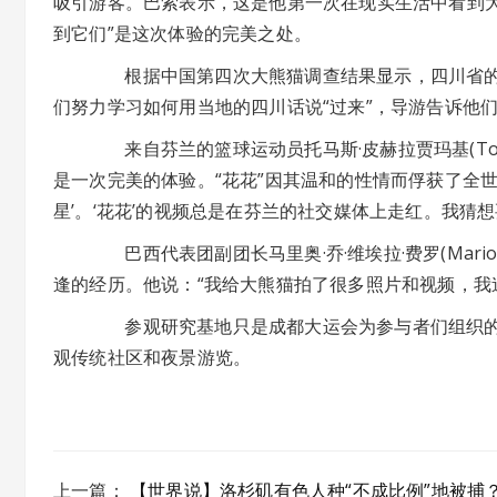
吸引游客。巴索表示，这是他第一次在现实生活中看到大
到它们”是这次体验的完美之处。
根据中国第四次大熊猫调查结果显示，四川省的野生
们努力学习如何用当地的四川话说“过来”，导游告诉他
来自芬兰的篮球运动员托马斯·皮赫拉贾玛基(Tomas
是一次完美的体验。“花花”因其温和的性情而俘获了全世
星’。‘花花’的视频总是在芬兰的社交媒体上走红。我猜想
巴西代表团副团长马里奥·乔·维埃拉·费罗(Mario J
逢的经历。他说：“我给大熊猫拍了很多照片和视频，我
参观研究基地只是成都大运会为参与者们组织的
观传统社区和夜景游览。
上一篇
：
【世界说】洛杉矶有色人种“不成比例”地被捕