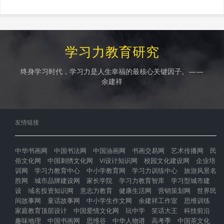
学习力教育研究
终身学习时代，学习力是人生幸福的最核心关键因子。——
余建祥
友情链接
中华书画网
中国书法网
中国油画网
书画交易网
艺术传播网
民
俗文化网
中国刺绣文化网
VI设计知识网
校园文化建设网
企业培
训网
学习力教育中心
中小学教育网
学习力训练中心
旅游风景名
胜网
城市品牌建设网
家长学院
学习力教育智库
学习型城市建
设
域名投资知识网
意志力教育
健康生活网
营销策划网
世界民
间故事网
童话故事网
中小学生作文网
余建祥工作室
思维训练
家庭教育顶层设计
中国爱情文化网
玩中学
笑话大王
科技前沿
趣味地理
中国书画网
思维谷
中华人物谱
高考季
中国茶文化