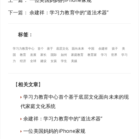
上一篇
：
一位美国妈妈的iPhone家规
下一篇
：
余建祥：学习力教育中的“道法术器”
标签：
学习力教育中心
首个
基于
底层文化
面向未来
中国
余建祥
孩子
美
国
教育
发展
家长
国际
如何
家庭教育
教育家
学习
世界
学习
力
经济
全球
建设
女孩
学生
美媒
【
相关文章
】
学习力教育中心首个基于底层文化面向未来的现
代家庭文化系统
余建祥：学习力教育中的“道法术器”
一位美国妈妈的iPhone家规