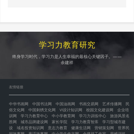
学习力教育研究
终身学习时代，学习力是人生幸福的最核心关键因子。——
余建祥
友情链接
中华书画网
中国书法网
中国油画网
书画交易网
艺术传播网
民
俗文化网
中国刺绣文化网
VI设计知识网
校园文化建设网
企业培
训网
学习力教育中心
中小学教育网
学习力训练中心
旅游风景名
胜网
城市品牌建设网
家长学院
学习力教育智库
学习型城市建
设
域名投资知识网
意志力教育
健康生活网
营销策划网
世界民
间故事网
童话故事网
中小学生作文网
余建祥工作室
思维训练