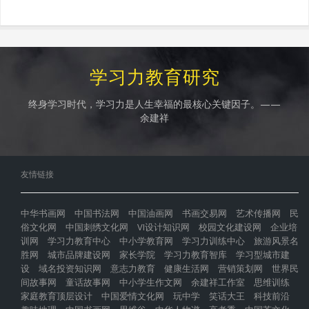
学习力教育研究
终身学习时代，学习力是人生幸福的最核心关键因子。——
余建祥
友情链接
中华书画网
中国书法网
中国油画网
书画交易网
艺术传播网
民
俗文化网
中国刺绣文化网
VI设计知识网
校园文化建设网
企业培
训网
学习力教育中心
中小学教育网
学习力训练中心
旅游风景名
胜网
城市品牌建设网
家长学院
学习力教育智库
学习型城市建
设
域名投资知识网
意志力教育
健康生活网
营销策划网
世界民
间故事网
童话故事网
中小学生作文网
余建祥工作室
思维训练
家庭教育顶层设计
中国爱情文化网
玩中学
笑话大王
科技前沿