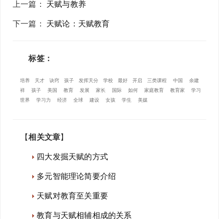
上一篇
：
天赋与教养
下一篇
：
天赋论：天赋教育
标签：
培养
天才
诀窍
孩子
发挥天分
学校
最好
开启
三类课程
中国
余建
祥
孩子
美国
教育
发展
家长
国际
如何
家庭教育
教育家
学习
世界
学习力
经济
全球
建设
女孩
学生
美媒
【
相关文章
】
四大发掘天赋的方式
多元智能理论简要介绍
天赋对教育至关重要
教育与天赋相辅相成的关系