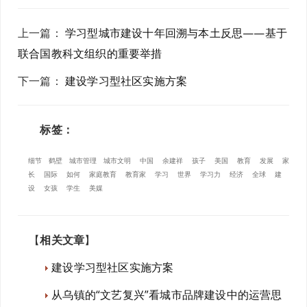
上一篇
：
学习型城市建设十年回溯与本土反思——基于
联合国教科文组织的重要举措
下一篇
：
建设学习型社区实施方案
标签：
细节
鹤壁
城市管理
城市文明
中国
余建祥
孩子
美国
教育
发展
家
长
国际
如何
家庭教育
教育家
学习
世界
学习力
经济
全球
建
设
女孩
学生
美媒
【
相关文章
】
建设学习型社区实施方案
从乌镇的“文艺复兴”看城市品牌建设中的运营思