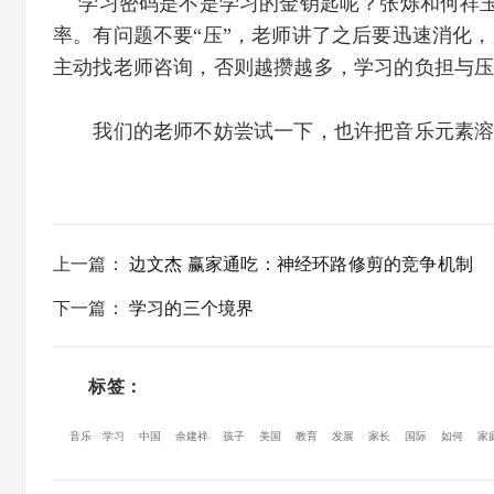
学习密码是不是学习的金钥匙呢？张烁和何祥玉
率。有问题不要“压”，老师讲了之后要迅速消化
主动找老师咨询，否则越攒越多，学习的负担与
我们的老师不妨尝试一下，也许把音乐元素溶入
上一篇
：
边文杰 赢家通吃：神经环路修剪的竞争机制
下一篇
：
学习的三个境界
标签：
音乐
学习
中国
余建祥
孩子
美国
教育
发展
家长
国际
如何
家