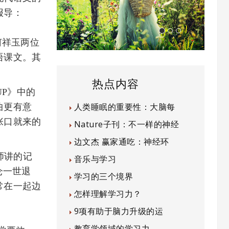
报导：
何祥玉两位
语课文。其
热点内容
UP》中的
人类睡眠的重要性：大脑每
曲更有意
张口就来的
Nature子刊：不一样的神经
边文杰 赢家通吃：神经环
师讲的记
音乐与学习
仑一世退
学习的三个境界
常在一起边
怎样理解学习力？
9项有助于脑力升级的运
教育学领域的学习力