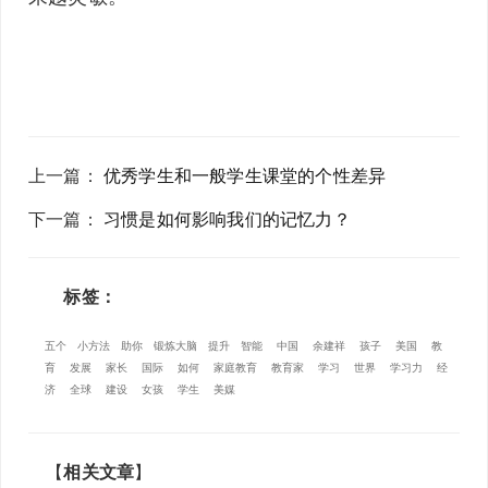
上一篇
：
优秀学生和一般学生课堂的个性差异
下一篇
：
习惯是如何影响我们的记忆力？
标签：
五个
小方法
助你
锻炼大脑
提升
智能
中国
余建祥
孩子
美国
教
育
发展
家长
国际
如何
家庭教育
教育家
学习
世界
学习力
经
济
全球
建设
女孩
学生
美媒
【
相关文章
】