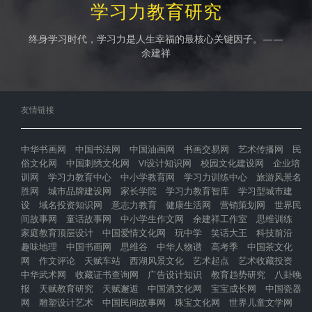
学习力教育研究
终身学习时代，学习力是人生幸福的最核心关键因子。——
余建祥
友情链接
中华书画网
中国书法网
中国油画网
书画交易网
艺术传播网
民
俗文化网
中国刺绣文化网
VI设计知识网
校园文化建设网
企业培
训网
学习力教育中心
中小学教育网
学习力训练中心
旅游风景名
胜网
城市品牌建设网
家长学院
学习力教育智库
学习型城市建
设
域名投资知识网
意志力教育
健康生活网
营销策划网
世界民
间故事网
童话故事网
中小学生作文网
余建祥工作室
思维训练
家庭教育顶层设计
中国爱情文化网
玩中学
笑话大王
科技前沿
趣味地理
中国书画网
思维谷
中华人物谱
高考季
中国茶文化
网
作文评论
天赋车站
西湖风景文化
艺术起点
艺术收藏投资
中华武术网
收藏证书查询网
广告设计知识
教育趋势研究
八卦晚
报
天赋教育研究
天赋邂逅
中国酒文化网
宝宝成长网
中国瓷器
网
雕塑设计艺术
中国民间故事网
珠宝文化网
世界儿童文学网