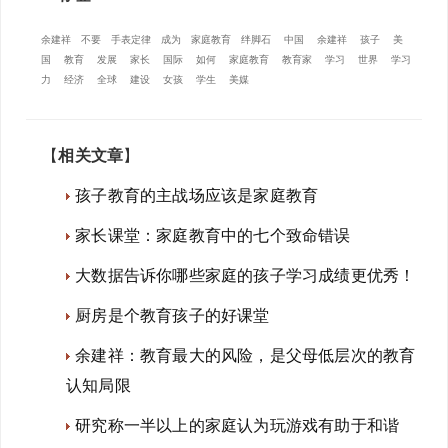
余建祥
不要
手表定律
成为
家庭教育
绊脚石
中国
余建祥
孩子
美
国
教育
发展
家长
国际
如何
家庭教育
教育家
学习
世界
学习
力
经济
全球
建设
女孩
学生
美媒
【
相关文章
】
孩子教育的主战场应该是家庭教育
家长课堂：家庭教育中的七个致命错误
大数据告诉你哪些家庭的孩子学习成绩更优秀！
厨房是个教育孩子的好课堂
余建祥：教育最大的风险，是父母低层次的教育
认知局限
研究称一半以上的家庭认为玩游戏有助于和谐