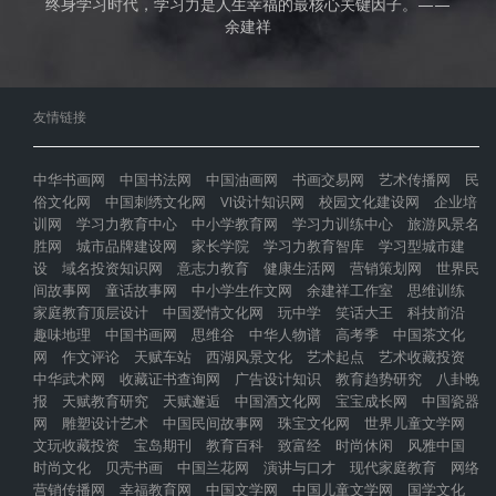
终身学习时代，学习力是人生幸福的最核心关键因子。——
余建祥
友情链接
中华书画网
中国书法网
中国油画网
书画交易网
艺术传播网
民
俗文化网
中国刺绣文化网
VI设计知识网
校园文化建设网
企业培
训网
学习力教育中心
中小学教育网
学习力训练中心
旅游风景名
胜网
城市品牌建设网
家长学院
学习力教育智库
学习型城市建
设
域名投资知识网
意志力教育
健康生活网
营销策划网
世界民
间故事网
童话故事网
中小学生作文网
余建祥工作室
思维训练
家庭教育顶层设计
中国爱情文化网
玩中学
笑话大王
科技前沿
趣味地理
中国书画网
思维谷
中华人物谱
高考季
中国茶文化
网
作文评论
天赋车站
西湖风景文化
艺术起点
艺术收藏投资
中华武术网
收藏证书查询网
广告设计知识
教育趋势研究
八卦晚
报
天赋教育研究
天赋邂逅
中国酒文化网
宝宝成长网
中国瓷器
网
雕塑设计艺术
中国民间故事网
珠宝文化网
世界儿童文学网
文玩收藏投资
宝岛期刊
教育百科
致富经
时尚休闲
风雅中国
时尚文化
贝壳书画
中国兰花网
演讲与口才
现代家庭教育
网络
营销传播网
幸福教育网
中国文学网
中国儿童文学网
国学文化