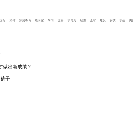
国际
如何
家庭教育
教育家
学习
世界
学习力
经济
全球
建设
女孩
学生
美
变
法”做出新成绩？
养孩子