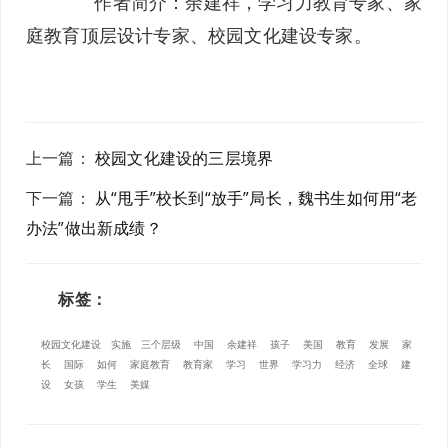
作者简介：余建祥，学习力教育专家、家
庭教育顶层设计专家、校园文化建设专家。
上一篇
：
校园文化建设的三层境界
下一篇
：
从“甩手”校长到“放手”局长，魏书生如何用“老
办法”做出新成绩？
标签：
校园文化建设
实施
三个层级
中国
余建祥
孩子
美国
教育
发展
家
长
国际
如何
家庭教育
教育家
学习
世界
学习力
经济
全球
建
设
女孩
学生
美媒