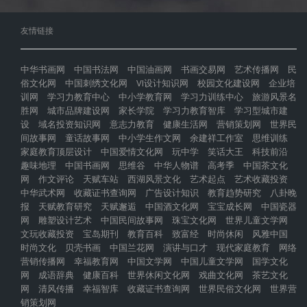
友情链接
中华书画网
中国书法网
中国油画网
书画交易网
艺术传播网
民
俗文化网
中国刺绣文化网
VI设计知识网
校园文化建设网
企业培
训网
学习力教育中心
中小学教育网
学习力训练中心
旅游风景名
胜网
城市品牌建设网
家长学院
学习力教育智库
学习型城市建
设
域名投资知识网
意志力教育
健康生活网
营销策划网
世界民
间故事网
童话故事网
中小学生作文网
余建祥工作室
思维训练
家庭教育顶层设计
中国爱情文化网
玩中学
笑话大王
科技前沿
趣味地理
中国书画网
思维谷
中华人物谱
高考季
中国茶文化
网
作文评论
天赋车站
西湖风景文化
艺术起点
艺术收藏投资
中华武术网
收藏证书查询网
广告设计知识
教育趋势研究
八卦晚
报
天赋教育研究
天赋邂逅
中国酒文化网
宝宝成长网
中国瓷器
网
雕塑设计艺术
中国民间故事网
珠宝文化网
世界儿童文学网
文玩收藏投资
宝岛期刊
教育百科
致富经
时尚休闲
风雅中国
时尚文化
贝壳书画
中国兰花网
演讲与口才
现代家庭教育
网络
营销传播网
幸福教育网
中国文学网
中国儿童文学网
国学文化
网
成语辞典
健康百科
世界休闲文化网
戏曲文化网
茶艺文化
网
清风传播
幸福智库
收藏证书查询网
世界民俗文化网
世界营
销策划网