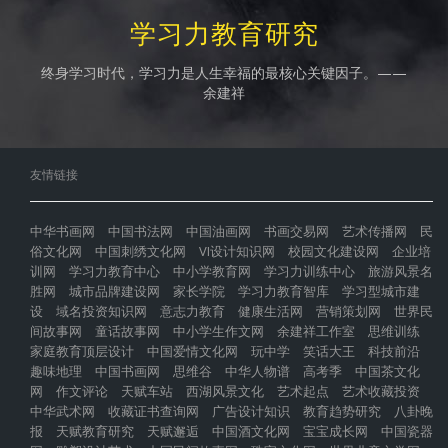
学习力教育研究
终身学习时代，学习力是人生幸福的最核心关键因子。——
余建祥
友情链接
中华书画网
中国书法网
中国油画网
书画交易网
艺术传播网
民
俗文化网
中国刺绣文化网
VI设计知识网
校园文化建设网
企业培
训网
学习力教育中心
中小学教育网
学习力训练中心
旅游风景名
胜网
城市品牌建设网
家长学院
学习力教育智库
学习型城市建
设
域名投资知识网
意志力教育
健康生活网
营销策划网
世界民
间故事网
童话故事网
中小学生作文网
余建祥工作室
思维训练
家庭教育顶层设计
中国爱情文化网
玩中学
笑话大王
科技前沿
趣味地理
中国书画网
思维谷
中华人物谱
高考季
中国茶文化
网
作文评论
天赋车站
西湖风景文化
艺术起点
艺术收藏投资
中华武术网
收藏证书查询网
广告设计知识
教育趋势研究
八卦晚
报
天赋教育研究
天赋邂逅
中国酒文化网
宝宝成长网
中国瓷器