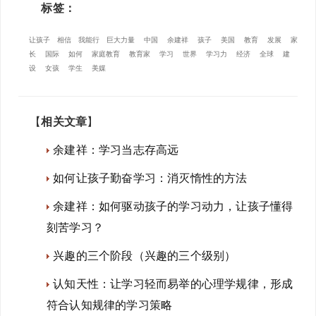
标签：
让孩子
相信
我能行
巨大力量
中国
余建祥
孩子
美国
教育
发展
家
长
国际
如何
家庭教育
教育家
学习
世界
学习力
经济
全球
建
设
女孩
学生
美媒
【
相关文章
】
余建祥：学习当志存高远
如何让孩子勤奋学习：消灭惰性的方法
余建祥：如何驱动孩子的学习动力，让孩子懂得
刻苦学习？
兴趣的三个阶段（兴趣的三个级别）
认知天性：让学习轻而易举的心理学规律，形成
符合认知规律的学习策略