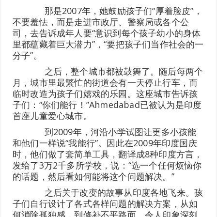
那是2007年，她鼓励孩子们“厚着脸皮”，
不要羞怯，而是走进市政厅、警察局或各个公
司，去告诉成年人要“意识到每个孩子幼小的身体
里都蕴藏着巨大潜力”，“要把孩子们当作社会的一
分子”。
之后，整个城市都被鼓舞了。随后每两个
月，城市里最繁忙的街道会有一天停止行车，而
临时改造为孩子们嬉戏的乐园。这座城市告诉孩
子们：“你们能行！”Ahmedabad已被认为是印度
首座儿童爱心城市。
到2009年，河沿小学试图让更多小孩能
和他们一样说“我能行”。因此在2009年印度国庆
时，他们做了套简单工具，翻译成8种印度方言，
发给了3万2千多所学校，说：“选一个任何烦恼你
的话题，然后看如何能将这个问题解决。”
之后关于改变的故事从印度各地飞来。孩
子们自行设计了各式各样问题的解决方案，从如
何消除孤独感，到修补不平路面。令人印象深刻