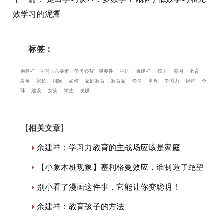
效学习的泥潭
标签：
余建祥
学习力六要素
学习心智
重要性
中国
余建祥
孩子
美国
教育
发展
家长
国际
如何
家庭教育
教育家
学习
世界
学习力
经济
全
球
建设
女孩
学生
美媒
【
相关文章
】
余建祥：学习力教育的主战场应该是家庭
【小象木桩现象】塞利格曼效应，谁制造了绝望
别小看了漫画这件事，它能让你变聪明！
余建祥：教育孩子的方法