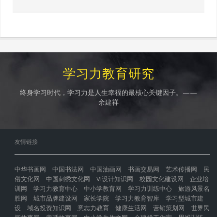
学习力教育研究
终身学习时代，学习力是人生幸福的最核心关键因子。——
余建祥
友情链接
中华书画网
中国书法网
中国油画网
书画交易网
艺术传播网
民
俗文化网
中国刺绣文化网
VI设计知识网
校园文化建设网
企业培
训网
学习力教育中心
中小学教育网
学习力训练中心
旅游风景名
胜网
城市品牌建设网
家长学院
学习力教育智库
学习型城市建
设
域名投资知识网
意志力教育
健康生活网
营销策划网
世界民