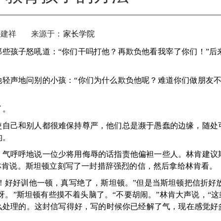
余建祥 来源于：
家长学院
孩子怒吼道：“你们干吗打他？再欺负他看我宰了你们！”后
声地问别的小孩：“你们为什么欺负他呢？难道你们做朋友不
了。
自己和别人都很难保持尊严，他们总是濒于愚蠢的边缘，随处
的。
气呼呼地说一位少将用侮辱的话指责他偏袒一些人。林肯建议
林肯说。斯坦顿立刻写了一封措辞强烈的信，然后拿给林肯看。
！好好训他一顿，真写绝了，斯坦顿。”但是当斯坦顿把信折好
呀。”斯坦顿有些摸不着头脑了。“不要胡闹。”林肯大声说，“
么处理的。这封信写得好，写的时候你已经解了气，现在感觉好