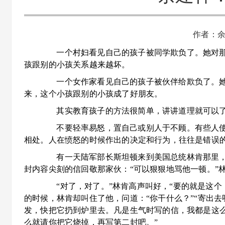
作者：
一个村妇看见自己的孩子被同学欺负了。她对那些
孩跟别的小孩关系越来越坏。
一个女作家看见自己的孩子被伙伴给欺负了。她轻
来，这个小孩跟别的小孩成了好朋友。
其实教育孩子的方法很简单，讲讲道理就可以
不要轻率易怒，置自己或别人于不顾。有些人使
相处。人在愤怒的时候作出的决定和行为，往往是错误
有一天陆军部长斯坦顿来到美国总统林肯那里，
封内容尖刻的信回敬那家伙：“可以狠狠地骂他一顿。”
“对了，对了。”林肯高声叫好，“要的就是这个
的时候，林肯却叫住了他，问道：“你干什么？”“寄出去
发，快把它扔到炉里去。凡是生气时写的信，我都是这
么就请你把它烧掉，再写第二封吧。”