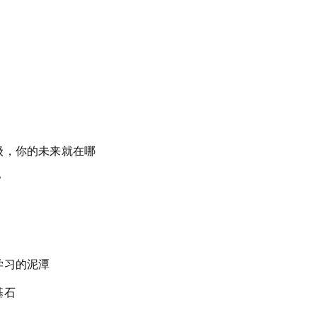
级，你的未来就在哪
？
学习的泥潭
基石