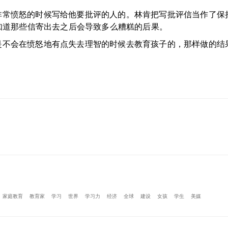
常愤怒的时候写给他要批评的人的。林肯把写批评信当作了保
知道那些信寄出去之后会导致多么糟糕的后果。
不会在愤怒地有点失去理智的时候去教育孩子的，那样做的结
家庭教育
教育家
学习
世界
学习力
经济
全球
建设
女孩
学生
美媒