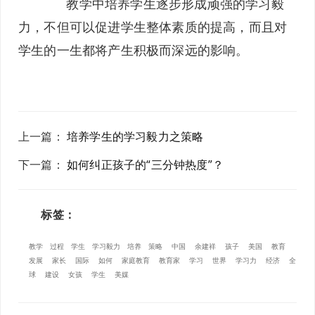
教学中培养学生逐步形成顽强的学习毅
力，不但可以促进学生整体素质的提高，而且对
学生的一生都将产生积极而深远的影响。
上一篇
：
培养学生的学习毅力之策略
下一篇
：
如何纠正孩子的“三分钟热度”？
标签：
教学
过程
学生
学习毅力
培养
策略
中国
余建祥
孩子
美国
教育
发展
家长
国际
如何
家庭教育
教育家
学习
世界
学习力
经济
全
球
建设
女孩
学生
美媒