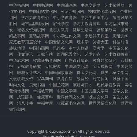
中华书画网
中国书法网
中国油画网
书画交易网
艺术传播网
民
俗文化网
中国刺绣文化网
VI设计知识网
校园文化建设网
企业培
训网
学习力教育中心
中小学教育网
学习力训练中心
旅游风景名
胜网
城市品牌建设网
家长学院
学习力教育智库
学习型城市建
设
域名投资知识网
意志力教育
健康生活网
营销策划网
世界民
间故事网
童话故事网
中小学生作文网
余建祥工作室
思维训练
家庭教育顶层设计
中国爱情文化网
玩中学
笑话大王
科技前沿
趣味地理
中国书画网
思维谷
中华人物谱
高考季
中国茶文化
网
作文评论
天赋车站
西湖风景文化
艺术起点
艺术收藏投资
中华武术网
收藏证书查询网
广告设计知识
教育趋势研究
八卦晚
报
天赋教育研究
天赋邂逅
中国酒文化网
宝宝成长网
中国瓷器
网
雕塑设计艺术
中国民间故事网
珠宝文化网
世界儿童文学网
文玩收藏投资
宝岛期刊
教育百科
致富经
时尚休闲
风雅中国
时尚文化
贝壳书画
中国兰花网
演讲与口才
现代家庭教育
网络
营销传播网
幸福教育网
中国文学网
中国儿童文学网
国学文化
网
成语辞典
健康百科
世界休闲文化网
戏曲文化网
茶艺文化
网
清风传播
幸福智库
收藏证书查询网
世界民俗文化网
世界营
销策划网
quxue.xxlcn.cn
Copyright ©
All rights reserved.