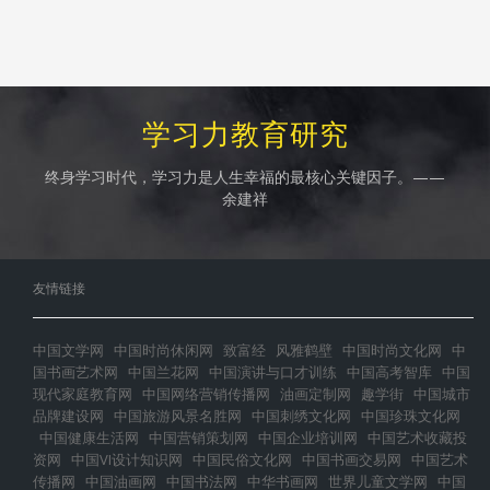
学习力教育研究
终身学习时代，学习力是人生幸福的最核心关键因子。——
余建祥
友情链接
中国文学网
中国时尚休闲网
致富经
风雅鹤壁
中国时尚文化网
中
国书画艺术网
中国兰花网
中国演讲与口才训练
中国高考智库
中国
现代家庭教育网
中国网络营销传播网
油画定制网
趣学街
中国城市
品牌建设网
中国旅游风景名胜网
中国刺绣文化网
中国珍珠文化网
中国健康生活网
中国营销策划网
中国企业培训网
中国艺术收藏投
资网
中国VI设计知识网
中国民俗文化网
中国书画交易网
中国艺术
传播网
中国油画网
中国书法网
中华书画网
世界儿童文学网
中国