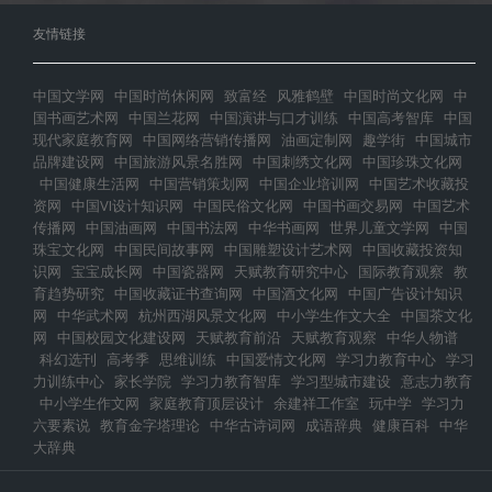
友情链接
中国文学网
中国时尚休闲网
致富经
风雅鹤壁
中国时尚文化网
中
国书画艺术网
中国兰花网
中国演讲与口才训练
中国高考智库
中国
现代家庭教育网
中国网络营销传播网
油画定制网
趣学街
中国城市
品牌建设网
中国旅游风景名胜网
中国刺绣文化网
中国珍珠文化网
中国健康生活网
中国营销策划网
中国企业培训网
中国艺术收藏投
资网
中国VI设计知识网
中国民俗文化网
中国书画交易网
中国艺术
传播网
中国油画网
中国书法网
中华书画网
世界儿童文学网
中国
珠宝文化网
中国民间故事网
中国雕塑设计艺术网
中国收藏投资知
识网
宝宝成长网
中国瓷器网
天赋教育研究中心
国际教育观察
教
育趋势研究
中国收藏证书查询网
中国酒文化网
中国广告设计知识
网
中华武术网
杭州西湖风景文化网
中小学生作文大全
中国茶文化
网
中国校园文化建设网
天赋教育前沿
天赋教育观察
中华人物谱
科幻选刊
高考季
思维训练
中国爱情文化网
学习力教育中心
学习
力训练中心
家长学院
学习力教育智库
学习型城市建设
意志力教育
中小学生作文网
家庭教育顶层设计
余建祥工作室
玩中学
学习力
六要素说
教育金字塔理论
中华古诗词网
成语辞典
健康百科
中华
大辞典