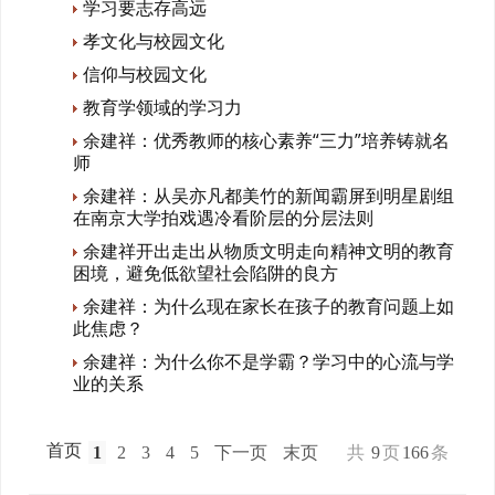
学习要志存高远
孝文化与校园文化
信仰与校园文化
教育学领域的学习力
余建祥：优秀教师的核心素养“三力”培养铸就名
师
余建祥：从吴亦凡都美竹的新闻霸屏到明星剧组
在南京大学拍戏遇冷看阶层的分层法则
余建祥开出走出从物质文明走向精神文明的教育
困境，避免低欲望社会陷阱的良方
余建祥：为什么现在家长在孩子的教育问题上如
此焦虑？
余建祥：为什么你不是学霸？学习中的心流与学
业的关系
首页
1
2
3
4
5
下一页
末页
共
9
页
166
条