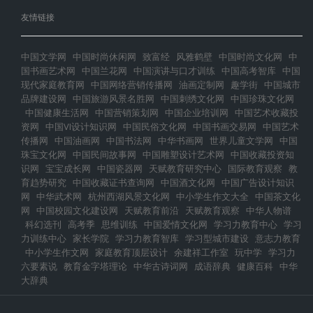
友情链接
中国文学网
中国时尚休闲网
致富经
风雅鹤壁
中国时尚文化网
中
国书画艺术网
中国兰花网
中国演讲与口才训练
中国高考智库
中国
现代家庭教育网
中国网络营销传播网
油画定制网
趣学街
中国城市
品牌建设网
中国旅游风景名胜网
中国刺绣文化网
中国珍珠文化网
中国健康生活网
中国营销策划网
中国企业培训网
中国艺术收藏投
资网
中国VI设计知识网
中国民俗文化网
中国书画交易网
中国艺术
传播网
中国油画网
中国书法网
中华书画网
世界儿童文学网
中国
珠宝文化网
中国民间故事网
中国雕塑设计艺术网
中国收藏投资知
识网
宝宝成长网
中国瓷器网
天赋教育研究中心
国际教育观察
教
育趋势研究
中国收藏证书查询网
中国酒文化网
中国广告设计知识
网
中华武术网
杭州西湖风景文化网
中小学生作文大全
中国茶文化
网
中国校园文化建设网
天赋教育前沿
天赋教育观察
中华人物谱
科幻选刊
高考季
思维训练
中国爱情文化网
学习力教育中心
学习
力训练中心
家长学院
学习力教育智库
学习型城市建设
意志力教育
中小学生作文网
家庭教育顶层设计
余建祥工作室
玩中学
学习力
六要素说
教育金字塔理论
中华古诗词网
成语辞典
健康百科
中华
大辞典