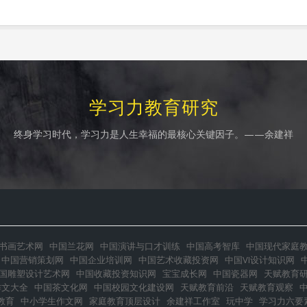
学习力教育研究
终身学习时代，学习力是人生幸福的最核心关键因子。——余建祥
书画艺术网
中国兰花网
中国演讲与口才训练
中国高考智库
中国现代家庭
中国营销策划网
中国企业培训网
中国艺术收藏投资网
中国VI设计知识网
国雕塑设计艺术网
中国收藏投资知识网
宝宝成长网
中国瓷器网
天赋教育
作文大全
中国茶文化网
中国校园文化建设网
天赋教育前沿
天赋教育观察
教育
中小学生作文网
家庭教育顶层设计
余建祥工作室
玩中学
学习力六要