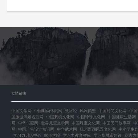
友情链接
中国文学网
中国时尚休闲网
致富经
风雅鹤壁
中国时尚文化网
中国
国旅游风景名胜网
中国刺绣文化网
中国珍珠文化网
中国健康生活网
网
中华书画网
世界儿童文学网
中国珠宝文化网
中国民间故事网
中
网
中国广告设计知识网
中华武术网
杭州西湖风景文化网
中小学生
学习力训练中心
家长学院
学习力教育智库
学习型城市建设
意志力