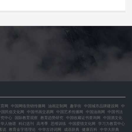
教育网
中国网络营销传播网
油画定制网
趣学街
中国城市品牌建设网
中
中国民俗文化网
中国书画交易网
中国艺术传播网
中国油画网
中国书法
研究中心
国际教育观察
教育趋势研究
中国收藏证书查询网
中国酒文化
中华人物谱
科幻选刊
高考季
思维训练
中国爱情文化网
学习力教育中心
素说
教育金字塔理论
中华古诗词网
成语辞典
健康百科
中华大辞典