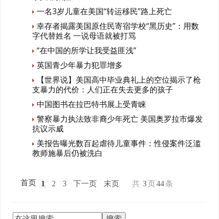
一名3岁儿童在美国“转运移民”路上死亡
幸存者揭露美国原住民寄宿学校“黑历史”：用数
字代替姓名 一说母语就被打骂
“在中国的所学让我受益匪浅”
英国青少年暴力犯罪增多
【世界说】美国高中毕业典礼上的空位揭示了枪
支暴力的代价：人们正在失去更多的孩子
中国图书在拉巴特书展上受青睐
警察暴力执法致非裔少年死亡 美国奥罗拉市爆发
抗议示威
美报告曝光数百起虐待儿童事件：性侵案件泛滥
教师施暴后仍被洗白
首页
1
2
3
下一页
末页
共
3
页
44
条