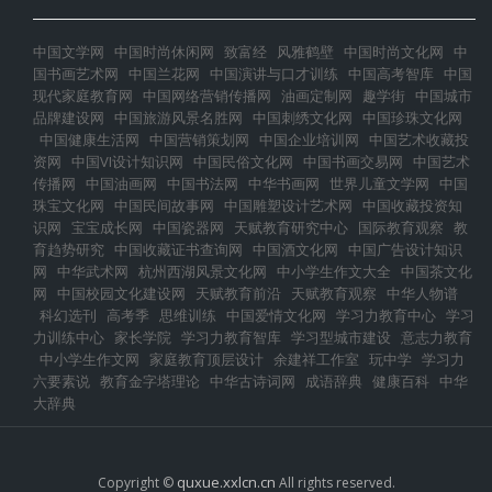
中国文学网
中国时尚休闲网
致富经
风雅鹤壁
中国时尚文化网
中
国书画艺术网
中国兰花网
中国演讲与口才训练
中国高考智库
中国
现代家庭教育网
中国网络营销传播网
油画定制网
趣学街
中国城市
品牌建设网
中国旅游风景名胜网
中国刺绣文化网
中国珍珠文化网
中国健康生活网
中国营销策划网
中国企业培训网
中国艺术收藏投
资网
中国VI设计知识网
中国民俗文化网
中国书画交易网
中国艺术
传播网
中国油画网
中国书法网
中华书画网
世界儿童文学网
中国
珠宝文化网
中国民间故事网
中国雕塑设计艺术网
中国收藏投资知
识网
宝宝成长网
中国瓷器网
天赋教育研究中心
国际教育观察
教
育趋势研究
中国收藏证书查询网
中国酒文化网
中国广告设计知识
网
中华武术网
杭州西湖风景文化网
中小学生作文大全
中国茶文化
网
中国校园文化建设网
天赋教育前沿
天赋教育观察
中华人物谱
科幻选刊
高考季
思维训练
中国爱情文化网
学习力教育中心
学习
力训练中心
家长学院
学习力教育智库
学习型城市建设
意志力教育
中小学生作文网
家庭教育顶层设计
余建祥工作室
玩中学
学习力
六要素说
教育金字塔理论
中华古诗词网
成语辞典
健康百科
中华
大辞典
quxue.xxlcn.cn
Copyright ©
All rights reserved.