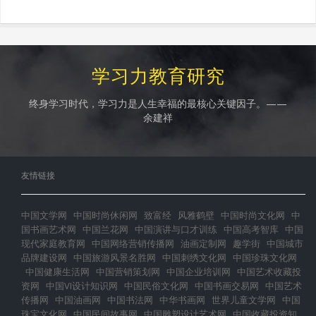
学习力教育研究
终身学习时代，学习力是人生幸福的最核心关键因子。——
余建祥
友情链接
中国文学网
中国时尚休闲网
致富经
风雅鹤壁
中国时尚文化网
中
国书画艺术网
中国兰花网
中国演讲与口才训练
中国高考智库
中国
现代家庭教育网
中国网络营销传播网
油画定制网
趣学街
中国城市
品牌建设网
中国旅游风景名胜网
中国刺绣文化网
中国珍珠文化网
中国健康生活网
中国营销策划网
中国企业培训网
中国艺术收藏投
资网
中国VI设计知识网
中国民俗文化网
中国书画交易网
中国艺术
传播网
中国油画网
中国书法网
中华书画网
世界儿童文学网
中国
珠宝文化网
中国民间故事网
中国雕塑设计艺术网
中国收藏投资知