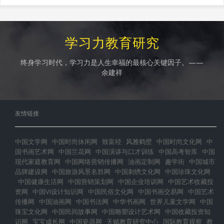
学习力教育研究
终身学习时代，学习力是人生幸福的最核心关键因子。——
余建祥
友情链接
中国文学网
中国时尚休闲网
致富经
风雅鹤壁
中国时尚文化网
中
国书画艺术网
中国兰花网
中国演讲与口才训练
中国高考智库
中国
现代家庭教育网
中国网络营销传播网
油画定制网
趣学街
中国城市
品牌建设网
中国旅游风景名胜网
中国刺绣文化网
中国珍珠文化网
中国健康生活网
中国营销策划网
中国企业培训网
中国艺术收藏投
资网
中国VI设计知识网
中国民俗文化网
中国书画交易网
中国艺术
传播网
中国油画网
中国书法网
中华书画网
世界儿童文学网
中国
珠宝文化网
中国民间故事网
中国雕塑设计艺术网
中国收藏投资知
识网
宝宝成长网
中国瓷器网
天赋教育研究中心
国际教育观察
教